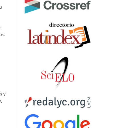
Su
e
os.
s y
o,