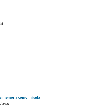
ial
 la memoria como mirada
 Vargas