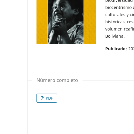
biodiversidad 
biocentrismo 
culturales y c
históricas, re
volumen reafi
Boliviana.
Publicado:
20
Número completo
PDF