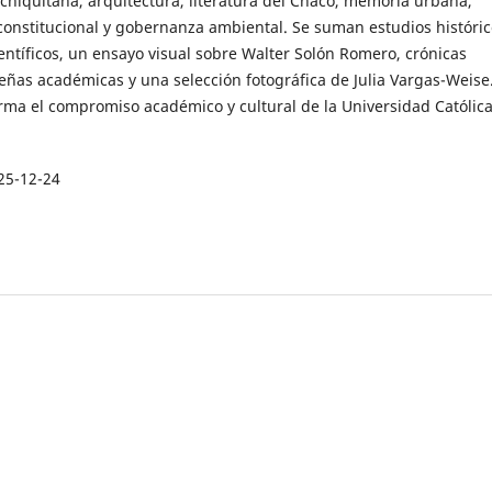
chiquitana, arquitectura, literatura del Chaco, memoria urbana,
constitucional y gobernanza ambiental. Se suman estudios históric
ientíficos, un ensayo visual sobre Walter Solón Romero, crónicas
señas académicas y una selección fotográfica de Julia Vargas-Weise.
rma el compromiso académico y cultural de la Universidad Católic
25-12-24