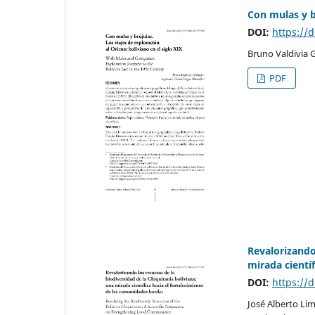
Con mulas y br
DOI:
https://
Bruno Valdivia G
PDF
Revalorizando
mirada cientí
DOI:
https://
José Alberto Lim