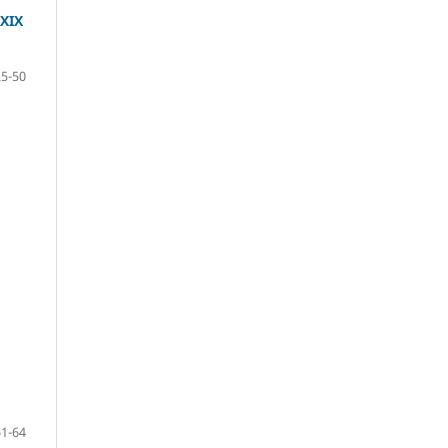
 XIX
25-50
51-64