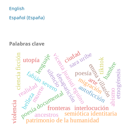
English
Español (España)
Palabras clave
ciudad
sara uribe
vicenta juaristi eguino
ciencia ficción
lenguaje
utopía
tikttok
hambre
emma villazón
silencio
etnogénesis
poesía
fabián severo
desaparición
arte
migración
realidad
autoficción
muerte
abismo
poesía documental
belleza
violencia
fronteras
interlocución
semiótica identitaria
ancestros
patrimonio de la humanidad