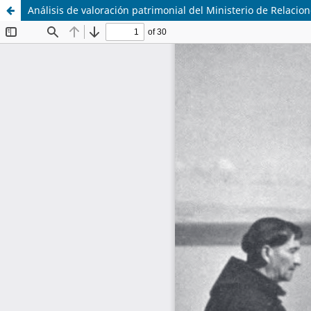
Análisis de valoración patrimonial del Ministerio de Relacion